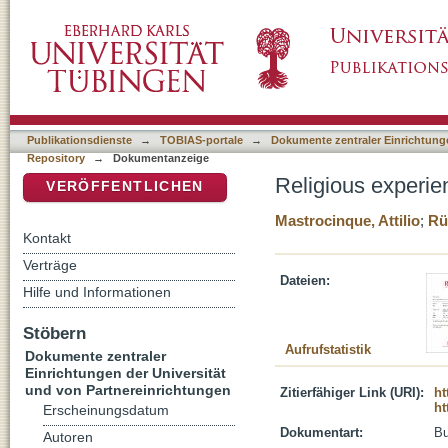
Religious experience in the roman world
DSpace Repositorium (Manakin basiert)
Publikationsdienste
→
TOBIAS-portale
→
Dokumente zentraler Einrichtunge
Repository
→
Dokumentanzeige
Religious experie
VERÖFFENTLICHEN
Mastrocinque, Attilio
;
Rü
Kontakt
Verträge
Dateien:
Hilfe und Informationen
Stöbern
Aufrufstatistik
Dokumente zentraler
Einrichtungen der Universität
und von Partnereinrichtungen
Zitierfähiger Link (URI):
ht
ht
Erscheinungsdatum
Dokumentart:
B
Autoren