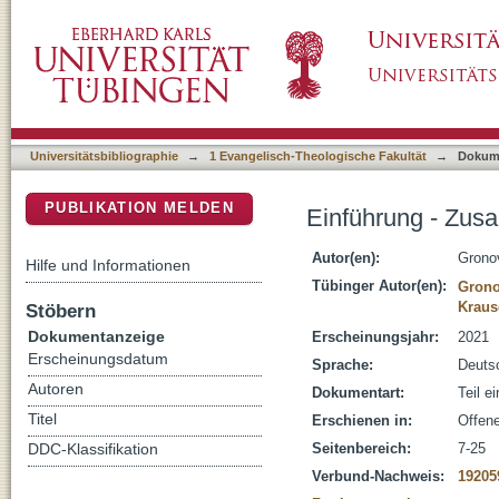
Einführung - Zusammenfassung - zentrale E
DSpace Repositorium (Manakin basiert)
Universitätsbibliographie
→
1 Evangelisch-Theologische Fakultät
→
Dokum
PUBLIKATION MELDEN
Einführung - Zus
Autor(en):
Gronov
Hilfe und Informationen
Tübinger Autor(en):
Grono
Kraus
Stöbern
Dokumentanzeige
Erscheinungsjahr:
2021
Erscheinungsdatum
Sprache:
Deuts
Autoren
Dokumentart:
Teil e
Titel
Erschienen in:
Offene
Seitenbereich:
7-25
DDC-Klassifikation
Verbund-Nachweis:
19205