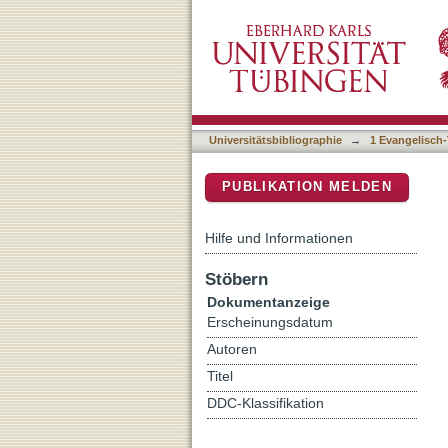
Talmudic torment: late an
DSpace Repositorium (Manakin b
and askesis
Universitätsbibliographie
→
1 Evangelisch-
PUBLIKATION MELDEN
Hilfe und Informationen
Stöbern
Dokumentanzeige
Erscheinungsdatum
Autoren
Titel
DDC-Klassifikation