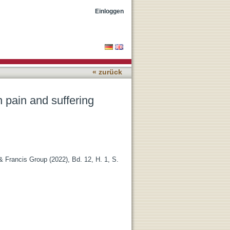
en medicine, martyrdom,
Einloggen
« zurück
n pain and suffering
 & Francis Group (2022), Bd. 12, H. 1, S.