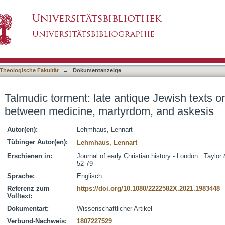
tique Jewish texts on pain and suffering betwe
asiert)
Theologische Fakultät
→
Dokumentanzeige
Talmudic torment: late antique Jewish texts o
between medicine, martyrdom, and askesis
Autor(en):
Lehmhaus, Lennart
Tübinger Autor(en):
Lehmhaus, Lennart
Erschienen in:
Journal of early Christian history - London : Taylor
52-79
Sprache:
Englisch
Referenz zum
https://doi.org/10.1080/2222582X.2021.1983448
Volltext:
Dokumentart:
Wissenschaftlicher Artikel
Verbund-Nachweis:
1807227529