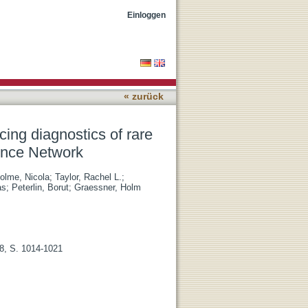
rological diseases in the
Einloggen
« zurück
ing diagnostics of rare
ence Network
olme, Nicola
;
Taylor, Rachel L.
;
as
;
Peterlin, Borut
;
Graessner, Holm
8, S. 1014-1021