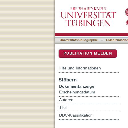
Quality assurance for next
DSpace Repositorium (Manakin b
European Reference Net
Universitätsbibliographie
→
4 Medizinische
PUBLIKATION MELDEN
Hilfe und Informationen
Stöbern
Dokumentanzeige
Erscheinungsdatum
Autoren
Titel
DDC-Klassifikation