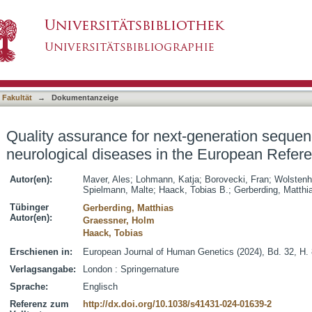
-generation sequencing diagnostics of rare neu
asiert)
work
 Fakultät
→
Dokumentanzeige
Quality assurance for next-generation sequenc
neurological diseases in the European Refer
Autor(en):
Maver, Ales
;
Lohmann, Katja
;
Borovecki, Fran
;
Wolstenh
Spielmann, Malte
;
Haack, Tobias B.
;
Gerberding, Matthi
Tübinger
Gerberding, Matthias
Autor(en):
Graessner, Holm
Haack, Tobias
Erschienen in:
European Journal of Human Genetics (2024), Bd. 32, H. 
Verlagsangabe:
London : Springernature
Sprache:
Englisch
Referenz zum
http://dx.doi.org/10.1038/s41431-024-01639-2