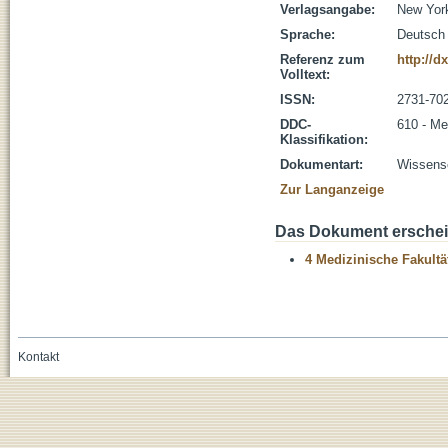
Verlagsangabe:
New York
Sprache:
Deutsch
Referenz zum
http://d
Volltext:
ISSN:
2731-70
DDC-
610 - Me
Klassifikation:
Dokumentart:
Wissensc
Zur Langanzeige
Das Dokument erschein
4 Medizinische Fakultä
Kontakt