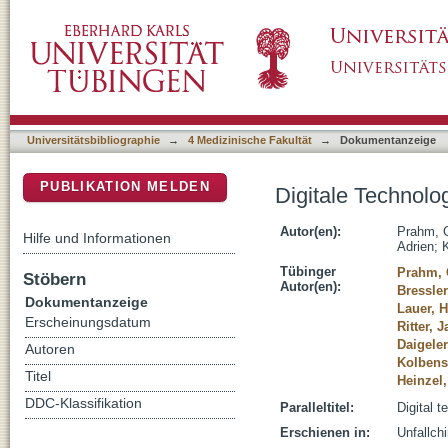
Digitale Technologien und Strategien in der
DSpace Repositorium (Manakin basiert)
Universitätsbibliographie
→
4 Medizinische Fakultät
→
Dokumentanzeige
PUBLIKATION MELDEN
Digitale Technolo
Autor(en):
Prahm, 
Hilfe und Informationen
Adrien
;
Tübinger
Prahm,
Stöbern
Autor(en):
Bressler
Dokumentanzeige
Lauer, H
Erscheinungsdatum
Ritter, 
Daigeler
Autoren
Kolbens
Titel
Heinzel
DDC-Klassifikation
Paralleltitel:
Digital 
Erschienen in:
Unfallch