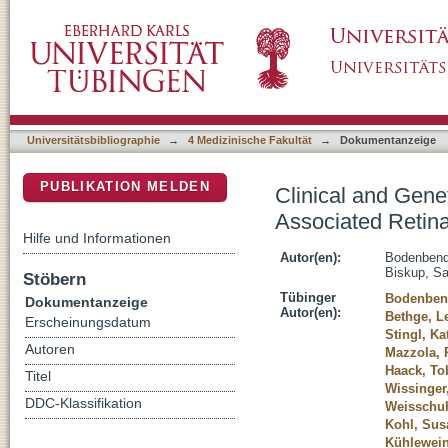
Clinical and Genetic Findings in a Cohort o
DSpace Repositorium (Manakin basiert)
Universitätsbibliographie
→
4 Medizinische Fakultät
→
Dokumentanzeige
PUBLIKATION MELDEN
Clinical and Gene
Associated Retin
Hilfe und Informationen
Autor(en):
Bodenbende
Biskup, Sa
Stöbern
Tübinger
Bodenbend
Dokumentanzeige
Autor(en):
Bethge, L
Erscheinungsdatum
Stingl, Ka
Autoren
Mazzola, 
Haack, To
Titel
Wissinger
DDC-Klassifikation
Weisschuh
Kohl, Sus
Kühlewein