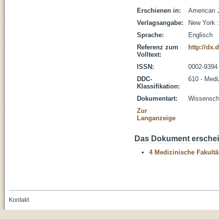
Erschienen in:
American J
Verlagsangabe:
New York :
Sprache:
Englisch
Referenz zum
http://dx.
Volltext:
ISSN:
0002-9394
DDC-
610 - Medi
Klassifikation:
Dokumentart:
Wissenscha
Zur
Langanzeige
Das Dokument erschein
4 Medizinische Fakultä
Kontakt