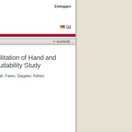
Function: Iterative
Einloggen
« zurück
litation of Hand and
itability Study
li, Fares
;
Daigeler, Adrien
;