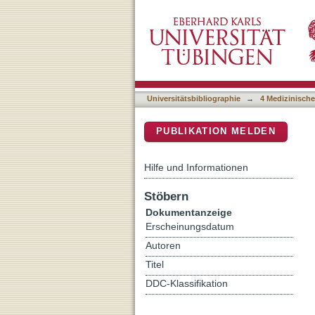
A Virtual Reality Serious 
DSpace Repositorium (Manakin b
Development and Suitabil
Universitätsbibliographie
→
4 Medizinische
PUBLIKATION MELDEN
Hilfe und Informationen
Stöbern
Dokumentanzeige
Erscheinungsdatum
Autoren
Titel
DDC-Klassifikation