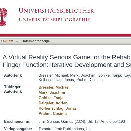
Game for the Rehabilitation of Hand and Finger 
asiert)
ity Study
 Fakultät
→
Dokumentanzeige
A Virtual Reality Serious Game for the Rehabi
Finger Function: Iterative Development and Su
Autor(en):
Bressler, Michael
;
Merk, Joachim
;
Gohlke, Tanja
;
Kaya
Kolbenschlag, Jonas
;
Prahm, Cosima
Tübinger
Bressler, Michael
Autor(en):
Merk, Joachim
Gohlke, Tanja
Daigeler, Adrien
Kolbenschlag, Jonas
Prahm, Cosima
Erschienen in:
Jmir Serious Games (2024), Bd. 12, Article e54193
Verlagsangabe:
Toronto : Jmir Publications, Inc