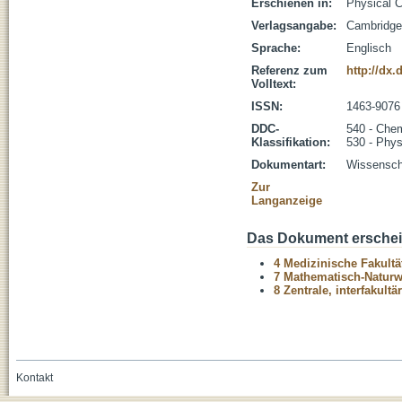
Erschienen in:
Physical C
Verlagsangabe:
Cambridge
Sprache:
Englisch
Referenz zum
http://dx
Volltext:
ISSN:
1463-9076
DDC-
540 - Che
Klassifikation:
530 - Phys
Dokumentart:
Wissenscha
Zur
Langanzeige
Das Dokument erschein
4 Medizinische Fakultä
7 Mathematisch-Naturwi
8 Zentrale, interfakult
Kontakt