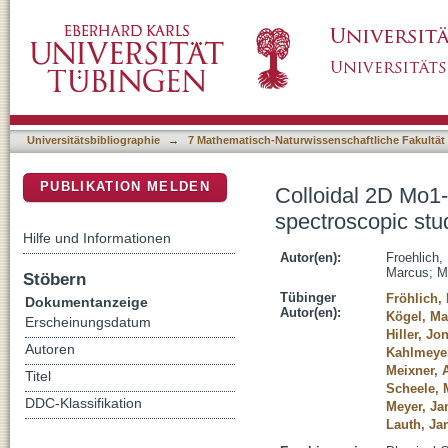
Colloidal 2D Mo1-xWxS2 nanosheets: an atom
DSpace Repositorium (Manakin basiert)
Universitätsbibliographie
→
7 Mathematisch-Naturwissenschaftliche Fakultät
PUBLIKATION MELDEN
Colloidal 2D Mo1
spectroscopic stu
Hilfe und Informationen
Autor(en):
Froehlich,
Marcus
;
M
Stöbern
Tübinger
Fröhlich,
Dokumentanzeige
Autor(en):
Kögel, Ma
Erscheinungsdatum
Hiller, Jo
Autoren
Kahlmeyer
Meixner, A
Titel
Scheele, 
DDC-Klassifikation
Meyer, Ja
Lauth, Ja