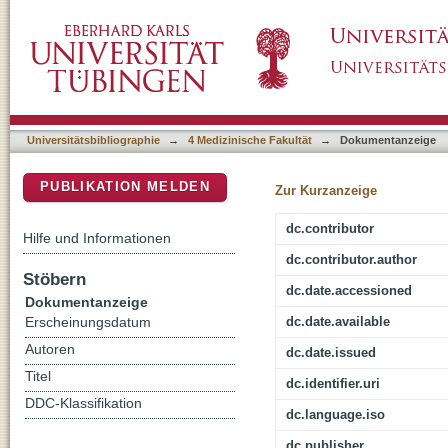
Der tenosynoviale Riesenzelltumor - eine re
DSpace Repositorium (Manakin basiert)
Universitätsbibliographie
→
4 Medizinische Fakultät
→
Dokumentanzeige
PUBLIKATION MELDEN
Zur Kurzanzeige
dc.contributor
Hilfe und Informationen
dc.contributor.author
Stöbern
dc.date.accessioned
Dokumentanzeige
dc.date.available
Erscheinungsdatum
Autoren
dc.date.issued
Titel
dc.identifier.uri
DDC-Klassifikation
dc.language.iso
dc.publisher