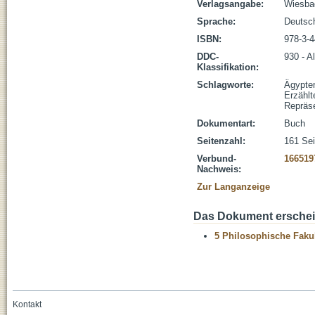
Verlagsangabe:
Wiesba
Sprache:
Deutsc
ISBN:
978-3-4
DDC-
930 - A
Klassifikation:
Schlagworte:
Ägypte
Erzählt
Repräse
Dokumentart:
Buch
Seitenzahl:
161 Sei
Verbund-
166519
Nachweis:
Zur Langanzeige
Das Dokument erschein
5 Philosophische Fakul
Kontakt