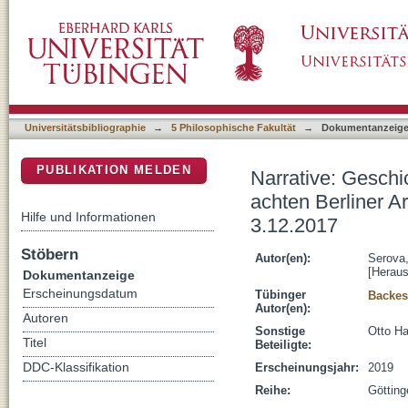
Narrative: Geschichte – Mythos – Repräsentat
DSpace Repositorium (Manakin basiert)
Junge Aegyptologie (BAJA 8) 1.12.–3.12.20
Universitätsbibliographie
→
5 Philosophische Fakultät
→
Dokumentanzeig
PUBLIKATION MELDEN
Narrative: Geschi
achten Berliner A
Hilfe und Informationen
3.12.2017
Stöbern
Autor(en):
Serova,
[Heraus
Dokumentanzeige
Erscheinungsdatum
Tübinger
Backes
Autor(en):
Autoren
Sonstige
Otto H
Titel
Beteiligte:
DDC-Klassifikation
Erscheinungsjahr:
2019
Reihe:
Götting