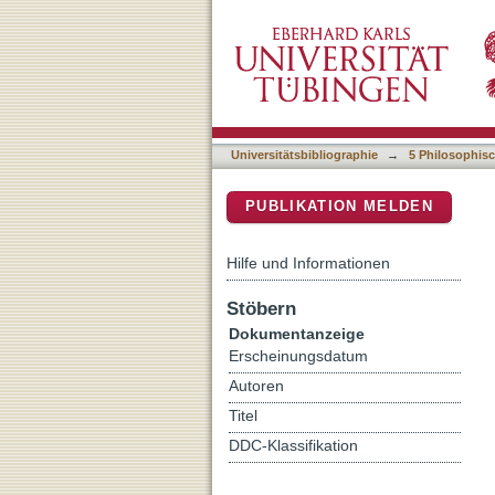
Who is afraid of...? : A s
DSpace Repositorium (Manakin b
Universitätsbibliographie
→
5 Philosophisc
PUBLIKATION MELDEN
Hilfe und Informationen
Stöbern
Dokumentanzeige
Erscheinungsdatum
Autoren
Titel
DDC-Klassifikation