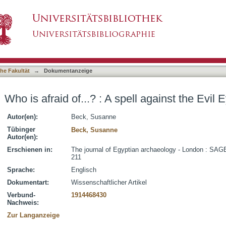
pell against the Evil Eye (pBM EA10563)
asiert)
he Fakultät
→
Dokumentanzeige
Who is afraid of...? : A spell against the Ev
Autor(en):
Beck, Susanne
Tübinger
Beck, Susanne
Autor(en):
Erschienen in:
The journal of Egyptian archaeology - London : SAGE
211
Sprache:
Englisch
Dokumentart:
Wissenschaftlicher Artikel
Verbund-
1914468430
Nachweis:
Zur Langanzeige