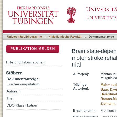
Brain state-dependent repetitive transcranial 
DSpace Repositorium (Manakin basiert)
proof of concept randomized controlled trial
Universitätsbibliographie
→
4 Medizinische Fakultät
→
Dokumentanzeige
PUBLIKATION MELDEN
Brain state-depend
motor stroke rehab
Hilfe und Informationen
trial
Stöbern
Autor(en):
Mahmoud,
Murguialda
Dokumentanzeige
Erscheinungsdatum
Tübinger
Mahmoud,
Autor(en):
Baur, Dav
Autoren
Belardinel
Titel
Ramos-Mur
Ziemann, 
DDC-Klassifikation
Erschienen in:
Frontiers 