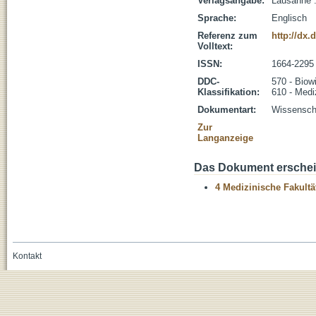
Verlagsangabe:
Lausanne :
Sprache:
Englisch
Referenz zum
http://dx.
Volltext:
ISSN:
1664-2295
DDC-
570 - Biow
Klassifikation:
610 - Medi
Dokumentart:
Wissenscha
Zur
Langanzeige
Das Dokument erschein
4 Medizinische Fakultä
Kontakt