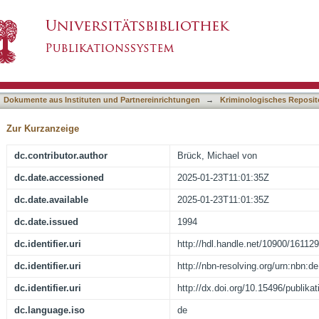
s Herausforderung für das Christentum
asiert)
Dokumente aus Instituten und Partnereinrichtungen
→
Kriminologisches Reposit
Zur Kurzanzeige
dc.contributor.author
Brück, Michael von
dc.date.accessioned
2025-01-23T11:01:35Z
dc.date.available
2025-01-23T11:01:35Z
dc.date.issued
1994
dc.identifier.uri
http://hdl.handle.net/10900/161129
dc.identifier.uri
http://nbn-resolving.org/urn:nbn:
dc.identifier.uri
http://dx.doi.org/10.15496/publika
dc.language.iso
de