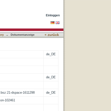
Einloggen
« zurück
ory
→
Dokumentanzeige
de_DE
de_DE
de:bsz:21-dspace-1611298
de_DE
tion-102461