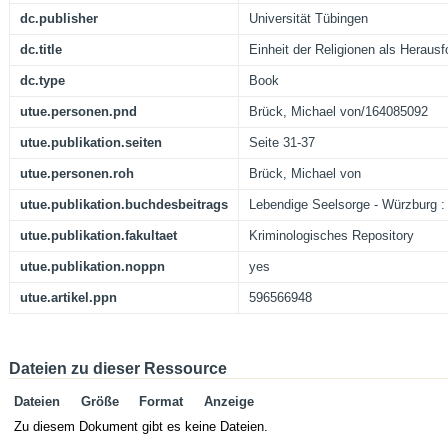
dc.publisher
Universität Tübingen
dc.title
Einheit der Religionen als Heraus
dc.type
Book
utue.personen.pnd
Brück, Michael von/164085092
utue.publikation.seiten
Seite 31-37
utue.personen.roh
Brück, Michael von
utue.publikation.buchdesbeitrags
Lebendige Seelsorge - Würzburg :
utue.publikation.fakultaet
Kriminologisches Repository
utue.publikation.noppn
yes
utue.artikel.ppn
596566948
Dateien zu dieser Ressource
Dateien
Größe
Format
Anzeige
Zu diesem Dokument gibt es keine Dateien.