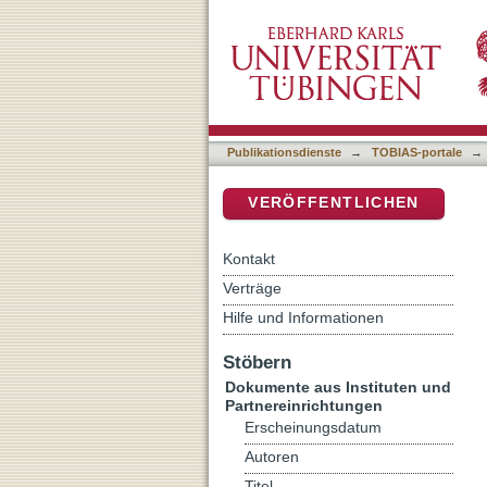
Einheit der Religionen al
DSpace Repositorium (Manakin b
Publikationsdienste
→
TOBIAS-portale
→
VERÖFFENTLICHEN
Kontakt
Verträge
Hilfe und Informationen
Stöbern
Dokumente aus Instituten und
Partnereinrichtungen
Erscheinungsdatum
Autoren
Titel