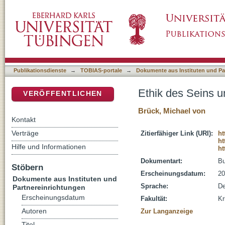
Ethik des Seins und die Zukunftsfähigkeit un
DSpace Repositorium (Manakin basiert)
Publikationsdienste
→
TOBIAS-portale
→
Dokumente aus Instituten und Pa
Ethik des Seins u
VERÖFFENTLICHEN
Brück, Michael von
Kontakt
Verträge
Zitierfähiger Link (URI):
ht
ht
Hilfe und Informationen
ht
Dokumentart:
B
Stöbern
Erscheinungsdatum:
20
Dokumente aus Instituten und
Sprache:
De
Partnereinrichtungen
Erscheinungsdatum
Fakultät:
Kr
Autoren
Zur Langanzeige
Titel