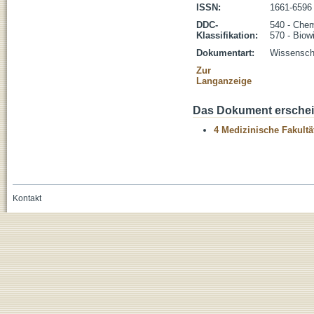
ISSN:
1661-6596
DDC-
540 - Che
Klassifikation:
570 - Biow
Dokumentart:
Wissenscha
Zur
Langanzeige
Das Dokument erschein
4 Medizinische Fakultä
Kontakt