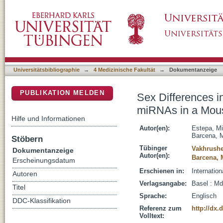
Sex Differences in Expression of Pro-Infla
DSpace Repositorium (Manakin basiert)
CVB3 Myocarditis
Universitätsbibliographie
→
4 Medizinische Fakultät
→
Dokumentanzeige
PUBLIKATION MELDEN
Sex Differences i
miRNAs in a Mous
Hilfe und Informationen
Autor(en):
Estepa, Mi
Barcena, M
Stöbern
Tübinger
Vakhrushe
Dokumentanzeige
Autor(en):
Barcena, 
Erscheinungsdatum
Erschienen in:
Internation
Autoren
Verlagsangabe:
Basel : Md
Titel
Sprache:
Englisch
DDC-Klassifikation
Referenz zum
http://dx.
Volltext: