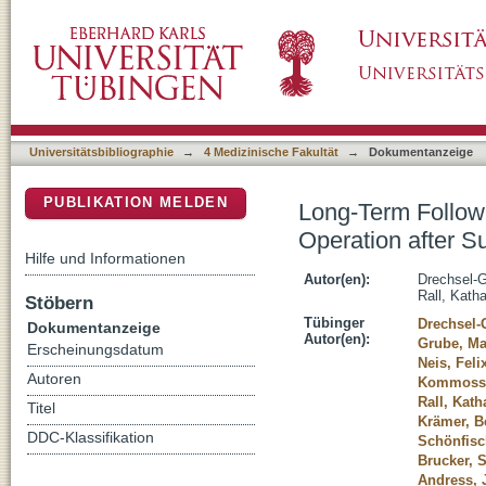
Long-Term Follow-Up Regarding Pain Relief, F
DSpace Repositorium (Manakin basiert)
Endometriosis
Universitätsbibliographie
→
4 Medizinische Fakultät
→
Dokumentanzeige
PUBLIKATION MELDEN
Long-Term Follow-
Operation after S
Hilfe und Informationen
Autor(en):
Drechsel-G
Rall, Katha
Stöbern
Tübinger
Drechsel-
Dokumentanzeige
Autor(en):
Grube, Ma
Erscheinungsdatum
Neis, Feli
Autoren
Kommoss,
Rall, Kath
Titel
Krämer, B
DDC-Klassifikation
Schönfisch
Brucker, 
Andress, 