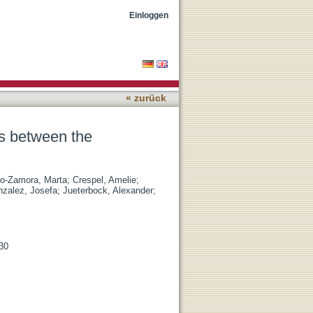
 the genome and the
Einloggen
« zurück
ns between the
o-Zamora, Marta
;
Crespel, Amelie
;
zalez, Josefa
;
Jueterbock, Alexander
;
730