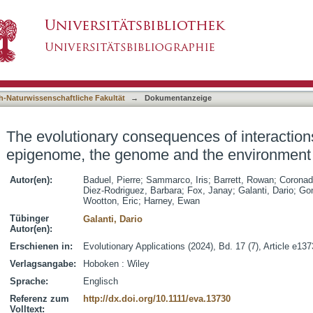
ences of interactions between the epigenome,
asiert)
h-Naturwissenschaftliche Fakultät
→
Dokumentanzeige
The evolutionary consequences of interactio
epigenome, the genome and the environment
Autor(en):
Baduel, Pierre
;
Sammarco, Iris
;
Barrett, Rowan
;
Coronad
Diez-Rodriguez, Barbara
;
Fox, Janay
;
Galanti, Dario
;
Gon
Wootton, Eric
;
Harney, Ewan
Tübinger
Galanti, Dario
Autor(en):
Erschienen in:
Evolutionary Applications (2024), Bd. 17 (7), Article e13
Verlagsangabe:
Hoboken : Wiley
Sprache:
Englisch
Referenz zum
http://dx.doi.org/10.1111/eva.13730
Volltext: