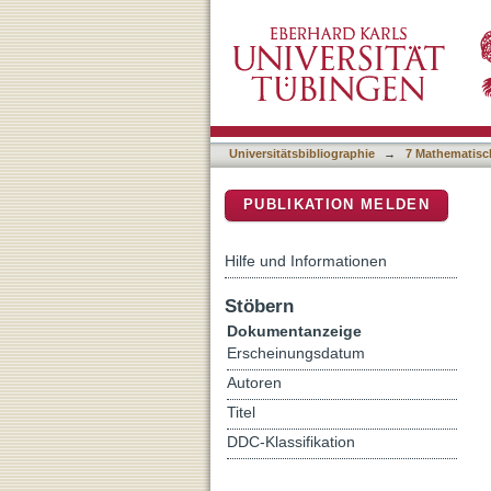
The evolutionary consequ
DSpace Repositorium (Manakin b
environment
Universitätsbibliographie
→
7 Mathematisc
PUBLIKATION MELDEN
Hilfe und Informationen
Stöbern
Dokumentanzeige
Erscheinungsdatum
Autoren
Titel
DDC-Klassifikation