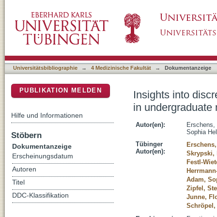
Insights into discrepancies in professional i
DSpace Repositorium (Manakin basiert)
education in the context of affective burden
Universitätsbibliographie
→
4 Medizinische Fakultät
→
Dokumentanzeige
PUBLIKATION MELDEN
Insights into disc
in undergraduate m
Hilfe und Informationen
Autor(en):
Erschens,
Sophia He
Stöbern
Tübinger
Erschens,
Dokumentanzeige
Autor(en):
Skrypski, 
Erscheinungsdatum
Festl-Wiet
Autoren
Herrmann
Adam, So
Titel
Zipfel, St
DDC-Klassifikation
Junne, Fl
Schröpel,