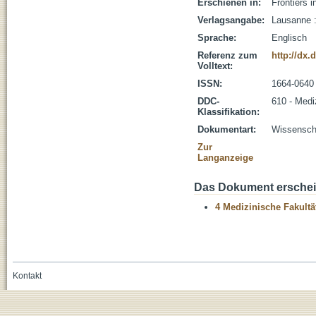
Erschienen in:
Frontiers i
Verlagsangabe:
Lausanne :
Sprache:
Englisch
Referenz zum
http://dx.
Volltext:
ISSN:
1664-0640
DDC-
610 - Medi
Klassifikation:
Dokumentart:
Wissenscha
Zur
Langanzeige
Das Dokument erschein
4 Medizinische Fakultä
Kontakt