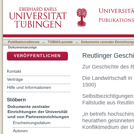
Reutlinger Geschichtsblätter Neue Folge Nr.
DSpace Repositorium (Manakin basiert)
Publikationsdienste
→
TOBIAS-portale
→
Dokumente zentraler Einrichtunge
Dokumentanzeige
Reutlinger Geschi
VERÖFFENTLICHEN
Zur Geschichte des R
Kontakt
Die Landwirtschaft in
Verträge
1500)
Hilfe und Informationen
Selbstbezichtigungen 
Stöbern
Fallstudie aus Reutli
Dokumente zentraler
Einrichtungen der Universität
„in betrefs hochschim
und von Partnereinrichtungen
heurathen gesinneten
Erscheinungsdatum
Konfliktmedium der Un
Autoren