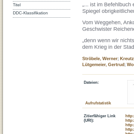
„... ist im Befehlbuc
Titel
Spiegel obrigkeitliche
DDC-Klassifikation
Vom Weggehen, Ankom
Geschwister Reiche
„denn wenn wir nichts
dem Krieg in der Stad
Ströbele, Werner
;
Kreutz
Lütgemeier, Gertrud
;
Wol
Dateien:
Aufrufstatistik
Zitierfähiger Link
http
(URI):
http
http
http
http