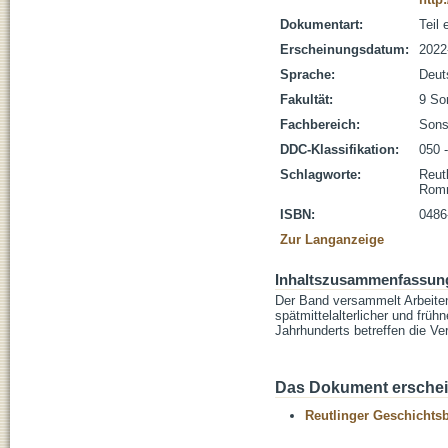
Dokumentart:
Teil
Erscheinungsdatum:
2022
Sprache:
Deut
Fakultät:
9 So
Fachbereich:
Sons
DDC-Klassifikation:
050 
Schlagworte:
Reut
Romm
ISBN:
0486
Zur Langanzeige
Inhaltszusammenfassun
Der Band versammelt Arbeite
spätmittelalterlicher und frü
Jahrhunderts betreffen die V
Das Dokument erschein
Reutlinger Geschichtsb