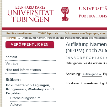
Auflistung Namen, Personen und Personengr
DSpace Repositorium (Manakin basiert)
Publikationsdienste
→
TOBIAS-portale
→
Dokumente von Tagungen, Kongr
(NPPM)
→
Auflistung Namen, Personen und Personengruppen des Mittelalter
Auflistung Namen
VERÖFFENTLICHEN
(NPPM) nach Aut
Kontakt
0-9
A
B
C
D
E
F
G
H
I
J
K
L
Verträge
Oder geben Sie die ersten Bu
Hilfe und Informationen
Sortierung:
Er
Stöbern
Für diese Browse-Ansicht gib
Dokumente von Tagungen,
Kongressen, Workshops und
Projekten
Erscheinungsdatum
Autoren