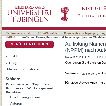
Auflistung Namen, Personen und Personengr
DSpace Repositorium (Manakin basiert)
Publikationsdienste
→
TOBIAS-portale
→
Dokumente von Tagungen, Kongr
(NPPM)
→
Auflistung Namen, Personen und Personengruppen des Mittelalter
Auflistung Namen
VERÖFFENTLICHEN
(NPPM) nach Aut
Kontakt
0-9
A
B
C
D
E
F
G
H
I
J
K
L
Verträge
Oder geben Sie die ersten Bu
Hilfe und Informationen
Sortierung:
Er
Stöbern
Für diese Browse-Ansicht gib
Dokumente von Tagungen,
Kongressen, Workshops und
Projekten
Erscheinungsdatum
Autoren