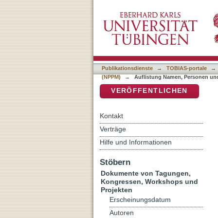
Auflistung Namen, Person
DSpace Repositorium (Manakin b
Publikationsdienste
→
TOBIAS-portale
→
(NPPM)
→
Auflistung Namen, Personen und
VERÖFFENTLICHEN
Kontakt
Verträge
Hilfe und Informationen
Stöbern
Dokumente von Tagungen,
Kongressen, Workshops und
Projekten
Erscheinungsdatum
Autoren