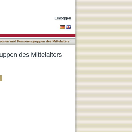
PM) nach Autor
Einloggen
sonen und Personengruppen des Mittelalters
ppen des Mittelalters