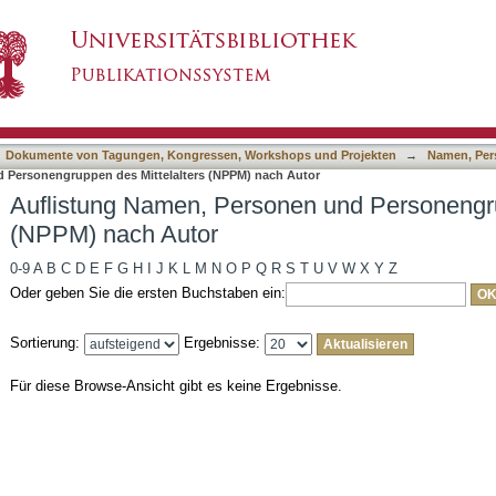
en und Personengruppen des Mittelalters (NP
asiert)
Dokumente von Tagungen, Kongressen, Workshops und Projekten
→
Namen, Per
 Personengruppen des Mittelalters (NPPM) nach Autor
Auflistung Namen, Personen und Personengru
(NPPM) nach Autor
0-9
A
B
C
D
E
F
G
H
I
J
K
L
M
N
O
P
Q
R
S
T
U
V
W
X
Y
Z
Oder geben Sie die ersten Buchstaben ein:
Sortierung:
Ergebnisse:
Für diese Browse-Ansicht gibt es keine Ergebnisse.