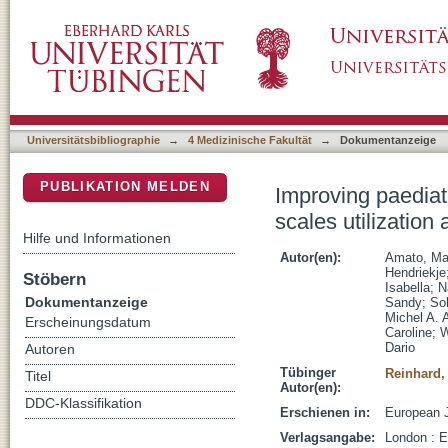
Improving paediatric movement disorders care: 
DSpace Repositorium (Manakin basiert)
practice
Universitätsbibliographie
→
4 Medizinische Fakultät
→
Dokumentanzeige
PUBLIKATION MELDEN
Improving paediat
scales utilization 
Hilfe und Informationen
Autor(en):
Amato, Ma
Hendriekje
Stöbern
Isabella
;
N
Dokumentanzeige
Sandy
;
Sol
Michel A. A
Erscheinungsdatum
Caroline
;
W
Dario
Autoren
Tübinger
Reinhard,
Titel
Autor(en):
DDC-Klassifikation
Erschienen in:
European J
Verlagsangabe:
London : E