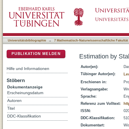
Estimation by Stable Motions and its Applica
DSpace Repositorium (Manakin basiert)
Universitätsbibliographie
→
7 Mathematisch-Naturwissenschaftliche Fakultät
PUBLIKATION MELDEN
Estimation by Sta
Autor(en):
Das
Hilfe und Informationen
Tübinger Autor(en):
Le
Stöbern
Erschienen in:
Pro
Dokumentanzeige
Verlagsangabe:
Wr
Erscheinungsdatum
Sprache:
Eng
Autoren
Referenz zum Volltext:
htt
Titel
ISSN:
02
DDC-Klassifikation
DDC-Klassifikation:
510
Dokumentart:
Wis