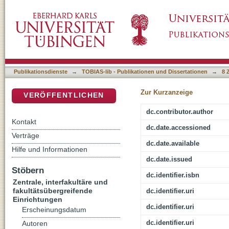
Wie kann man Ethik lernen? : kommentiertes 
DSpace Repositorium (Manakin basiert)
Publikationsdienste
→
TOBIAS-lib - Publikationen und Dissertationen
→
8 
Zur Kurzanzeige
VERÖFFENTLICHEN
dc.contributor.author
Kontakt
dc.date.accessioned
Verträge
dc.date.available
Hilfe und Informationen
dc.date.issued
Stöbern
dc.identifier.isbn
Zentrale, interfakultäre und
fakultätsübergreifende
dc.identifier.uri
Einrichtungen
dc.identifier.uri
Erscheinungsdatum
dc.identifier.uri
Autoren