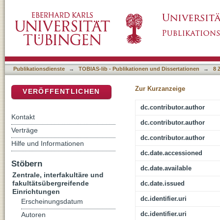
Praktizierte Humanität im Krieg und bei Kat
DSpace Repositorium (Manakin basiert)
Wirklichkeit
Publikationsdienste
→
TOBIAS-lib - Publikationen und Dissertationen
→
8 
Zur Kurzanzeige
VERÖFFENTLICHEN
dc.contributor.author
Kontakt
dc.contributor.author
Verträge
dc.contributor.author
Hilfe und Informationen
dc.date.accessioned
Stöbern
dc.date.available
Zentrale, interfakultäre und
fakultätsübergreifende
dc.date.issued
Einrichtungen
dc.identifier.uri
Erscheinungsdatum
dc.identifier.uri
Autoren