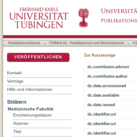
Gedächtnisabstraktion in Abhängigkeit von S
DSpace Repositorium (Manakin basiert)
Publikationsdienste
→
TOBIAS-lib - Publikationen und Dissertationen
→
4 
Zur Kurzanzeige
VERÖFFENTLICHEN
dc.contributor.advisor
Kontakt
dc.contributor.author
Verträge
dc.date.accessioned
Hilfe und Informationen
dc.date.available
Stöbern
dc.date.issued
Medizinische Fakultät
dc.identifier.uri
Erscheinungsdatum
Autoren
dc.identifier.uri
Titel
dc.identifier.uri