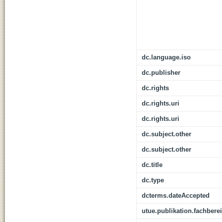
dc.language.iso
dc.publisher
dc.rights
dc.rights.uri
dc.rights.uri
dc.subject.other
dc.subject.other
dc.title
dc.type
dcterms.dateAccepted
utue.publikation.fachbere