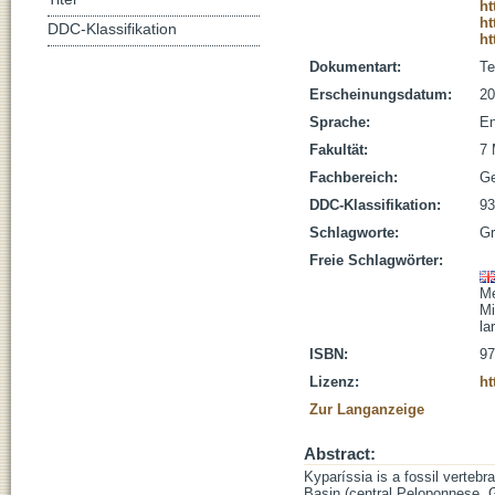
ht
ht
DDC-Klassifikation
ht
Dokumentart:
Te
Erscheinungsdatum:
20
Sprache:
En
Fakultät:
7 
Fachbereich:
Ge
DDC-Klassifikation:
93
Schlagworte:
Gr
Freie Schlagwörter:
Me
Mi
la
ISBN:
97
Lizenz:
ht
Zur Langanzeige
Abstract:
Kyparíssia is a fossil vertebr
Basin (central Peloponnese, 