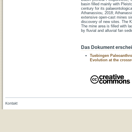
basin filled mainly with Pleis
century for its palaeontologic
Athanassiou, 2018; Athanassio
extensive open-cast mines sin
discovery of new sites. The Ky
The mine area is filled with l
by fluvial and alluvial fan sed
Das Dokument erschein
Tuebingen Paleoanthro
Evolution at the cross
Kontakt