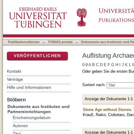
Auflistung Archaeology in Banat nach Autor 
DSpace Repositorium (Manakin basiert)
Publikationsdienste
→
TOBIAS-portale
→
Dokumente aus Instituten und Pa
Auflistung Archae
VERÖFFENTLICHEN
0-9
A
B
C
D
E
F
G
H
I
J
K
L
Kontakt
Oder geben Sie die ersten Bu
Verträge
Sortiert nach:
Hilfe und Informationen
Anzeige der Dokumente 1-1
Stöbern
Dokumente aus Instituten und
Stone Age without Stones. 
Partnereinrichtungen
Krauß, Raiko
;
Ciobotaru, Dan
Erscheinungsdatum
Autoren
Anzeige der Dokumente 1-1
Titel