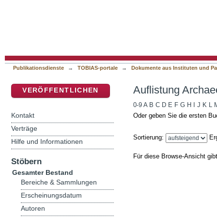
Auflistung Archaeology in Banat nach Autor
DSpace Repositorium (Manakin basiert)
Publikationsdienste
→
TOBIAS-portale
→
Dokumente aus Instituten und Pa
Auflistung Archae
VERÖFFENTLICHEN
0-9
A
B
C
D
E
F
G
H
I
J
K
L
Kontakt
Oder geben Sie die ersten Bu
Verträge
Sortierung:
Er
Hilfe und Informationen
Für diese Browse-Ansicht gib
Stöbern
Gesamter Bestand
Bereiche & Sammlungen
Erscheinungsdatum
Autoren