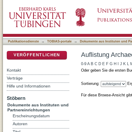
Auflistung Archaeology in Banat nach Autor
DSpace Repositorium (Manakin basiert)
Publikationsdienste
→
TOBIAS-portale
→
Dokumente aus Instituten und Pa
Auflistung Archae
VERÖFFENTLICHEN
0-9
A
B
C
D
E
F
G
H
I
J
K
L
Kontakt
Oder geben Sie die ersten Bu
Verträge
Sortierung:
Er
Hilfe und Informationen
Für diese Browse-Ansicht gib
Stöbern
Dokumente aus Instituten und
Partnereinrichtungen
Erscheinungsdatum
Autoren
Titel