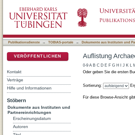
Auflistung Archaeology in Banat nach Autor
DSpace Repositorium (Manakin basiert)
Publikationsdienste
→
TOBIAS-portale
→
Dokumente aus Instituten und Pa
Auflistung Archae
VERÖFFENTLICHEN
0-9
A
B
C
D
E
F
G
H
I
J
K
L
Kontakt
Oder geben Sie die ersten Bu
Verträge
Sortierung:
Er
Hilfe und Informationen
Für diese Browse-Ansicht gib
Stöbern
Dokumente aus Instituten und
Partnereinrichtungen
Erscheinungsdatum
Autoren
Titel