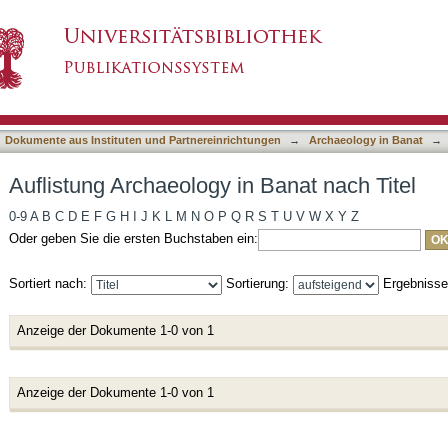
 Banat nach Titel
asiert)
Dokumente aus Instituten und Partnereinrichtungen
→
Archaeology in Banat
→
Auflistung Archaeology in Banat nach Titel
0-9
A
B
C
D
E
F
G
H
I
J
K
L
M
N
O
P
Q
R
S
T
U
V
W
X
Y
Z
Oder geben Sie die ersten Buchstaben ein:
Sortiert nach:
Sortierung:
Ergebniss
Anzeige der Dokumente 1-0 von 1
Anzeige der Dokumente 1-0 von 1