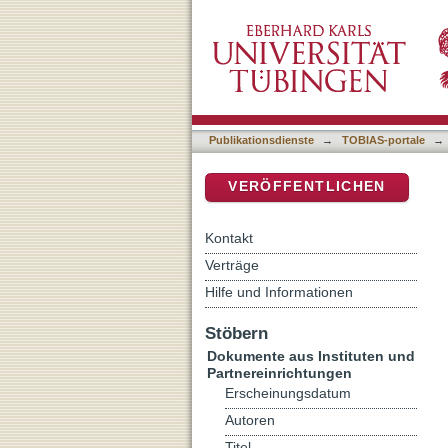
Auflistung Archaeology in
DSpace Repositorium (Manakin b
Publikationsdienste
→
TOBIAS-portale
→
VERÖFFENTLICHEN
Kontakt
Verträge
Hilfe und Informationen
Stöbern
Dokumente aus Instituten und
Partnereinrichtungen
Erscheinungsdatum
Autoren
Titel