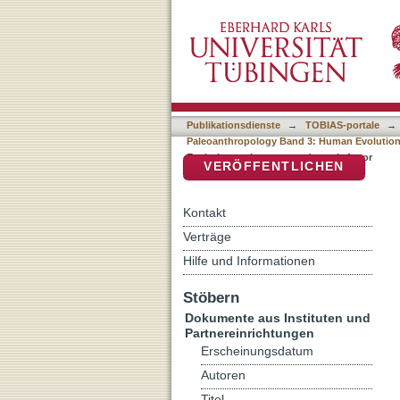
Auflistung Tuebingen Pal
DSpace Repositorium (Manakin b
3: Human Evolution at the
Publikationsdienste
→
TOBIAS-portale
→
Paleoanthropology Band 3: Human Evolution 
Evolution at the crossroads nach Autor
VERÖFFENTLICHEN
Kontakt
Verträge
Hilfe und Informationen
Stöbern
Dokumente aus Instituten und
Partnereinrichtungen
Erscheinungsdatum
Autoren
Titel