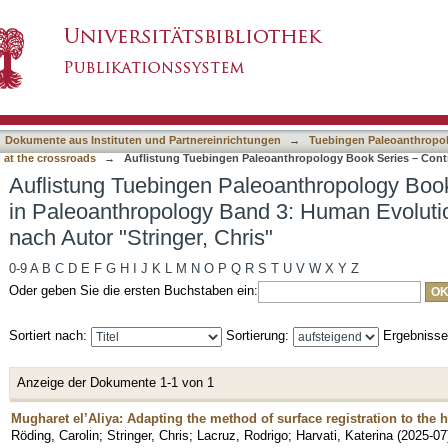
eoanthropology Book Series – Contributions i
asiert)
 crossroads nach Autor "Stringer, Chris"
Dokumente aus Instituten und Partnereinrichtungen
→
Tuebingen Paleoanthropol
at the crossroads
→
Auflistung Tuebingen Paleoanthropology Book Series – Cont
Auflistung Tuebingen Paleoanthropology Book
in Paleoanthropology Band 3: Human Evolutio
nach Autor "Stringer, Chris"
0-9
A
B
C
D
E
F
G
H
I
J
K
L
M
N
O
P
Q
R
S
T
U
V
W
X
Y
Z
Oder geben Sie die ersten Buchstaben ein:
Sortiert nach:
Sortierung:
Ergebniss
Anzeige der Dokumente 1-1 von 1
Mugharet el’Aliya: Adapting the method of surface registration to the 
Röding, Carolin
;
Stringer, Chris
;
Lacruz, Rodrigo
;
Harvati, Katerina
(
2025-07