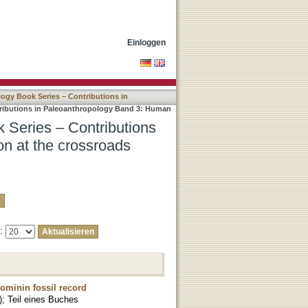
n Paleoanthropology Band
Einloggen
ogy Book Series – Contributions in
ributions in Paleoanthropology Band 3: Human
 Series – Contributions
n at the crossroads
e:
hominin fossil record
)
;
Teil eines Buches