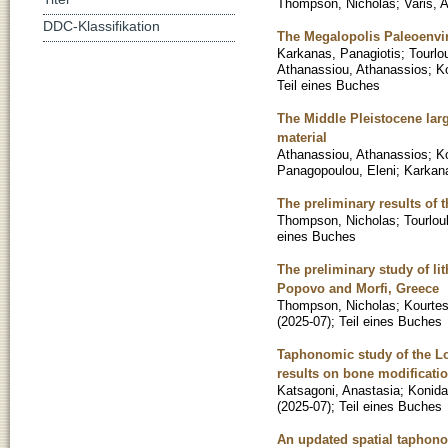
Thompson, Nicholas
;
Varis, A
DDC-Klassifikation
The Megalopolis Paleoenvi
Karkanas, Panagiotis
;
Tourlo
Athanassiou, Athanassios
;
K
Teil eines Buches
The Middle Pleistocene lar
material
Athanassiou, Athanassios
;
K
Panagopoulou, Eleni
;
Karkana
The preliminary results of 
Thompson, Nicholas
;
Tourlou
eines Buches
The preliminary study of li
Popovo and Morfi, Greece
Thompson, Nicholas
;
Kourtes
(
2025-07
)
;
Teil eines Buches
Taphonomic study of the Low
results on bone modificati
Katsagoni, Anastasia
;
Konida
(
2025-07
)
;
Teil eines Buches
An updated spatial taphono