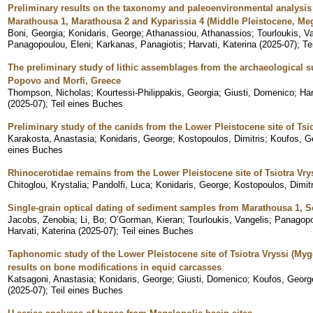
Preliminary results on the taxonomy and paleoenvironmental analysis
Marathousa 1, Marathousa 2 and Kyparissia 4 (Middle Pleistocene, Meg
Boni, Georgia
;
Konidaris, George
;
Athanassiou, Athanassios
;
Tourloukis, V
Panagopoulou, Eleni
;
Karkanas, Panagiotis
;
Harvati, Katerina
(
2025-07
)
;
Te
The preliminary study of lithic assemblages from the archaeological s
Popovo and Morfi, Greece
Thompson, Nicholas
;
Kourtessi-Philippakis, Georgia
;
Giusti, Domenico
;
Har
(
2025-07
)
;
Teil eines Buches
Preliminary study of the canids from the Lower Pleistocene site of Tsi
Karakosta, Anastasia
;
Konidaris, George
;
Kostopoulos, Dimitris
;
Koufos, G
eines Buches
Rhinocerotidae remains from the Lower Pleistocene site of Tsiotra Vrys
Chitoglou, Krystalia
;
Pandolfi, Luca
;
Konidaris, George
;
Kostopoulos, Dimitr
Single-grain optical dating of sediment samples from Marathousa 1, 
Jacobs, Zenobia
;
Li, Bo
;
O’Gorman, Kieran
;
Tourloukis, Vangelis
;
Panagopo
Harvati, Katerina
(
2025-07
)
;
Teil eines Buches
Taphonomic study of the Lower Pleistocene site of Tsiotra Vryssi (Myg
results on bone modifications in equid carcasses
Katsagoni, Anastasia
;
Konidaris, George
;
Giusti, Domenico
;
Koufos, Georg
(
2025-07
)
;
Teil eines Buches