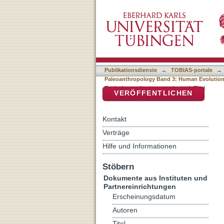
Auflistung Tuebingen Pal
DSpace Repositorium (Manakin b
3: Human Evolution at the
Publikationsdienste
→
TOBIAS-portale
→
Paleoanthropology Band 3: Human Evolution 
Evolution at the crossroads nach Titel
VERÖFFENTLICHEN
Kontakt
Verträge
Hilfe und Informationen
Stöbern
Dokumente aus Instituten und
Partnereinrichtungen
Erscheinungsdatum
Autoren
Titel