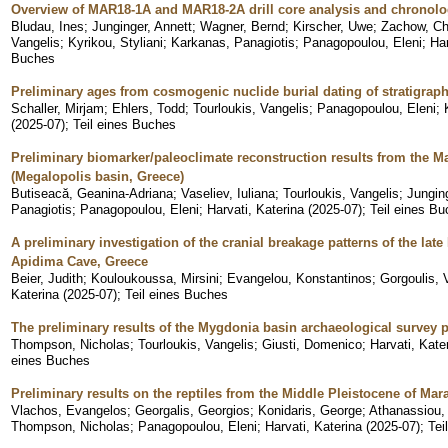
Overview of MAR18-1A and MAR18-2A drill core analysis and chronolo
Bludau, Ines
;
Junginger, Annett
;
Wagner, Bernd
;
Kirscher, Uwe
;
Zachow, Ch
Vangelis
;
Kyrikou, Styliani
;
Karkanas, Panagiotis
;
Panagopoulou, Eleni
;
Har
Buches
Preliminary ages from cosmogenic nuclide burial dating of stratigrap
Schaller, Mirjam
;
Ehlers, Todd
;
Tourloukis, Vangelis
;
Panagopoulou, Eleni
;
(
2025-07
)
;
Teil eines Buches
Preliminary biomarker/paleoclimate reconstruction results from the Ma
(Megalopolis basin, Greece)
Butiseacă, Geanina-Adriana
;
Vaseliev, Iuliana
;
Tourloukis, Vangelis
;
Jungin
Panagiotis
;
Panagopoulou, Eleni
;
Harvati, Katerina
(
2025-07
)
;
Teil eines B
A preliminary investigation of the cranial breakage patterns of the lat
Apidima Cave, Greece
Beier, Judith
;
Kouloukoussa, Mirsini
;
Evangelou, Konstantinos
;
Gorgoulis, 
Katerina
(
2025-07
)
;
Teil eines Buches
The preliminary results of the Mygdonia basin archaeological survey p
Thompson, Nicholas
;
Tourloukis, Vangelis
;
Giusti, Domenico
;
Harvati, Kate
eines Buches
Preliminary results on the reptiles from the Middle Pleistocene of Ma
Vlachos, Evangelos
;
Georgalis, Georgios
;
Konidaris, George
;
Athanassiou,
Thompson, Nicholas
;
Panagopoulou, Eleni
;
Harvati, Katerina
(
2025-07
)
;
Tei