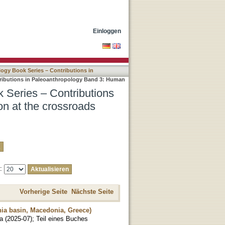
n Paleoanthropology Band
Einloggen
ogy Book Series – Contributions in
ributions in Paleoanthropology Band 3: Human
 Series – Contributions
n at the crossroads
e:
Vorherige Seite
Nächste Seite
onia basin, Macedonia, Greece)
na
(
2025-07
)
;
Teil eines Buches