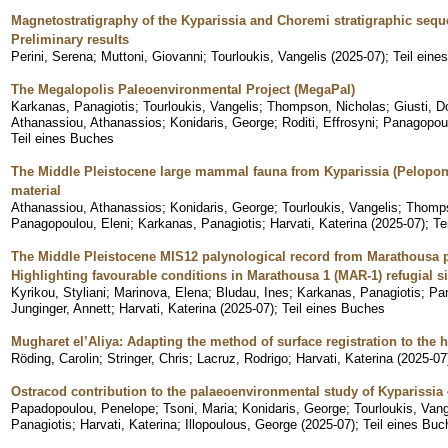
Magnetostratigraphy of the Kyparissia and Choremi stratigraphic sequ
Preliminary results
Perini, Serena
;
Muttoni, Giovanni
;
Tourloukis, Vangelis
(
2025-07
)
;
Teil eine
The Megalopolis Paleoenvironmental Project (MegaPal)
Karkanas, Panagiotis
;
Tourloukis, Vangelis
;
Thompson, Nicholas
;
Giusti, 
Athanassiou, Athanassios
;
Konidaris, George
;
Roditi, Effrosyni
;
Panagopoul
Teil eines Buches
The Middle Pleistocene large mammal fauna from Kyparissia (Pelopon
material
Athanassiou, Athanassios
;
Konidaris, George
;
Tourloukis, Vangelis
;
Thomps
Panagopoulou, Eleni
;
Karkanas, Panagiotis
;
Harvati, Katerina
(
2025-07
)
;
Te
The Middle Pleistocene MIS12 palynological record from Marathousa p
Highlighting favourable conditions in Marathousa 1 (MAR-1) refugial si
Kyrikou, Styliani
;
Marinova, Elena
;
Bludau, Ines
;
Karkanas, Panagiotis
;
Pan
Junginger, Annett
;
Harvati, Katerina
(
2025-07
)
;
Teil eines Buches
Mugharet el’Aliya: Adapting the method of surface registration to the 
Röding, Carolin
;
Stringer, Chris
;
Lacruz, Rodrigo
;
Harvati, Katerina
(
2025-07
Ostracod contribution to the palaeoenvironmental study of Kyparissia 
Papadopoulou, Penelope
;
Tsoni, Maria
;
Konidaris, George
;
Tourloukis, Vang
Panagiotis
;
Harvati, Katerina
;
Illopoulous, George
(
2025-07
)
;
Teil eines Buc