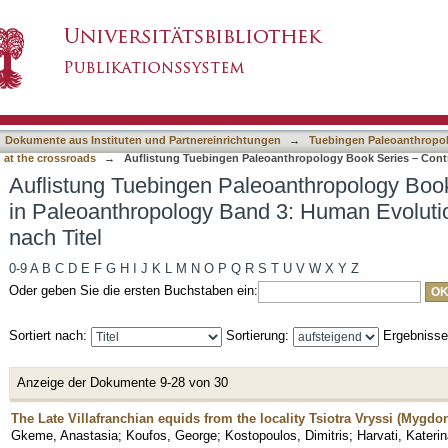
eoanthropology Book Series – Contributions i
asiert)
 crossroads nach Titel
Dokumente aus Instituten und Partnereinrichtungen
→
Tuebingen Paleoanthropol
at the crossroads
→
Auflistung Tuebingen Paleoanthropology Book Series – Cont
Auflistung Tuebingen Paleoanthropology Book
in Paleoanthropology Band 3: Human Evolutio
nach Titel
0-9
A
B
C
D
E
F
G
H
I
J
K
L
M
N
O
P
Q
R
S
T
U
V
W
X
Y
Z
Oder geben Sie die ersten Buchstaben ein:
Sortiert nach:
Sortierung:
Ergebniss
Anzeige der Dokumente 9-28 von 30
The Late Villafranchian equids from the locality Tsiotra Vryssi (Mygd
Gkeme, Anastasia
;
Koufos, George
;
Kostopoulos, Dimitris
;
Harvati, Kateri