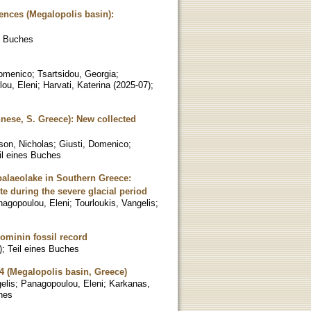
ences (Megalopolis basin):
s Buches
Domenico
;
Tsartsidou, Georgia
;
ou, Eleni
;
Harvati, Katerina
(
2025-07
)
;
nese, S. Greece): New collected
on, Nicholas
;
Giusti, Domenico
;
il eines Buches
alaeolake in Southern Greece:
te during the severe glacial period
agopoulou, Eleni
;
Tourloukis, Vangelis
;
hominin fossil record
)
;
Teil eines Buches
4 (Megalopolis basin, Greece)
elis
;
Panagopoulou, Eleni
;
Karkanas,
hes