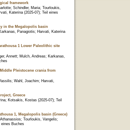
gical framework
arlotte
;
Schindler, Maria
;
Tourloukis,
vati, Katerina
(
2025-07
)
;
Teil eines
hy in the Megalopolis basin
Karkanas, Panagiotis
;
Harvati, Katerina
rathousa 1 Lower Paleolithic site
ger, Annett
;
Mulch, Andreas
;
Karkanas,
uches
e Middle Pleistocene crania from
Vassilis
;
Wahl, Joachim
;
Harvati,
roject, Greece
rina
;
Kotsakis, Kostas
(
2025-07
)
;
Teil
rathousa 1, Megalopolis basin (Greece)
 Athanassios
;
Tourloukis, Vangelis
;
l eines Buches