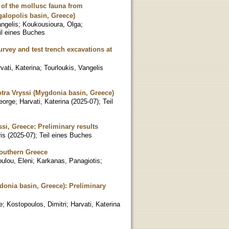
 of the mollusc fauna from
alopolis basin, Greece)
angelis
;
Koukousioura, Olga
;
il eines Buches
urvey and test trench excavations at
vati, Katerina
;
Tourloukis, Vangelis
otra Vryssi (Mygdonia basin, Greece)
eorge
;
Harvati, Katerina
(
2025-07
)
;
Teil
si, Greece: Preliminary results
is
(
2025-07
)
;
Teil eines Buches
Southern Greece
ulou, Eleni
;
Karkanas, Panagiotis
;
donia basin, Greece): Preliminary
e
;
Kostopoulos, Dimitri
;
Harvati, Katerina