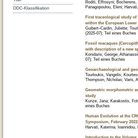
Roditi, Effrosyni
;
Bocherens,
Panagopoulou, Eleni
;
Harvati
DDC-Klassifikation
First traceological study o
within the European Lower 
Guibert–Cardin, Juliette
;
Tour
(
2025-07
)
;
Teil eines Buches
Fossil macaques (Cercopith
with description of a new 
Konidaris, George
;
Athanassi
07
)
;
Teil eines Buches
Geoarchaeological and geoch
Tourloukis, Vangelis
;
Kourtess
Thompson, Nicholas
;
Varis, A
Geometric morphometric an
study
Kunze, Jana
;
Karakostis, Fot
eines Buches
Human Evolution at the CR
Symposium, February 2022
Harvati, Katerina
;
Ioannidou,
Introduction to the Volume