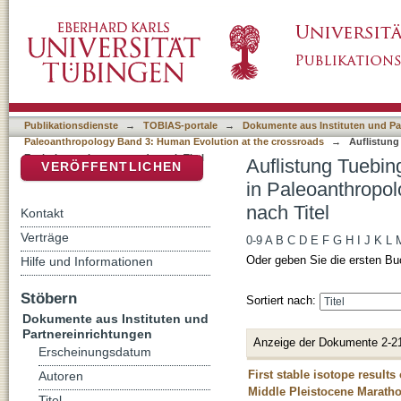
Auflistung Tuebingen Paleoanthropology Boo
DSpace Repositorium (Manakin basiert)
3: Human Evolution at the crossroads nach Ti
Publikationsdienste
→
TOBIAS-portale
→
Dokumente aus Instituten und Pa
Paleoanthropology Band 3: Human Evolution at the crossroads
→
Auflistung
Evolution at the crossroads nach Titel
Auflistung Tuebin
VERÖFFENTLICHEN
in Paleoanthropol
nach Titel
Kontakt
Verträge
0-9
A
B
C
D
E
F
G
H
I
J
K
L
Oder geben Sie die ersten Bu
Hilfe und Informationen
Stöbern
Sortiert nach:
Dokumente aus Instituten und
Partnereinrichtungen
Anzeige der Dokumente 2-2
Erscheinungsdatum
First stable isotope result
Autoren
Middle Pleistocene Marath
Titel