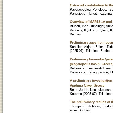
Ostracod contribution to th
Papadopoulou, Penelope
;
Tso
Panagiotis
;
Harvati, Katerina
Overview of MAR18-1A and 
Bludau, Ines
;
Junginger, Anne
Vangelis
;
Kyrikou, Styliani
;
K
Buches
Preliminary ages from cosm
Schaller, Mirjam
;
Ehlers, Tod
(
2025-07
)
;
Teil eines Buches
Preliminary biomarker/paleo
(Megalopolis basin, Greece
Butiseacă, Geanina-Adriana
;
Panagiotis
;
Panagopoulou, El
A preliminary investigation 
Apidima Cave, Greece
Beier, Judith
;
Kouloukoussa, 
Katerina
(
2025-07
)
;
Teil eine
The preliminary results of 
Thompson, Nicholas
;
Tourlou
eines Buches