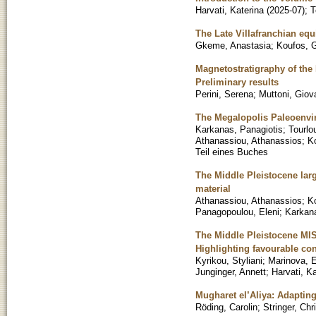
Harvati, Katerina
(
2025-07
)
;
T
The Late Villafranchian equ
Gkeme, Anastasia
;
Koufos, 
Magnetostratigraphy of the
Preliminary results
Perini, Serena
;
Muttoni, Giov
The Megalopolis Paleoenvi
Karkanas, Panagiotis
;
Tourlo
Athanassiou, Athanassios
;
K
Teil eines Buches
The Middle Pleistocene lar
material
Athanassiou, Athanassios
;
K
Panagopoulou, Eleni
;
Karkana
The Middle Pleistocene MIS
Highlighting favourable con
Kyrikou, Styliani
;
Marinova, 
Junginger, Annett
;
Harvati, Ka
Mugharet el’Aliya: Adapting
Röding, Carolin
;
Stringer, Chr