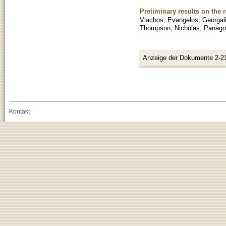
Preliminary results on the 
Vlachos, Evangelos
;
Georgal
Thompson, Nicholas
;
Panagop
Anzeige der Dokumente 2-2
Kontakt