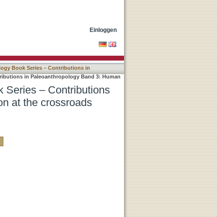
n Paleoanthropology Band
Einloggen
ogy Book Series – Contributions in
ributions in Paleoanthropology Band 3: Human
 Series – Contributions
n at the crossroads