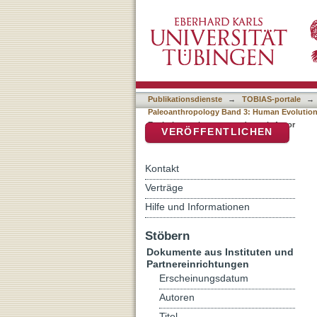
Auflistung Tuebingen Pal
DSpace Repositorium (Manakin b
3: Human Evolution at th
Publikationsdienste
→
TOBIAS-portale
→
Paleoanthropology Band 3: Human Evolution 
Evolution at the crossroads nach Autor
VERÖFFENTLICHEN
Kontakt
Verträge
Hilfe und Informationen
Stöbern
Dokumente aus Instituten und
Partnereinrichtungen
Erscheinungsdatum
Autoren
Titel