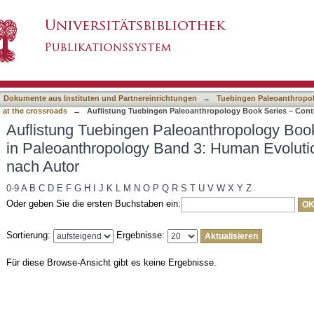
eoanthropology Book Series – Contributions i
asiert)
e crossroads nach Autor
Dokumente aus Instituten und Partnereinrichtungen
→
Tuebingen Paleoanthropol
at the crossroads
→
Auflistung Tuebingen Paleoanthropology Book Series – Cont
Auflistung Tuebingen Paleoanthropology Book
in Paleoanthropology Band 3: Human Evolutio
nach Autor
0-9
A
B
C
D
E
F
G
H
I
J
K
L
M
N
O
P
Q
R
S
T
U
V
W
X
Y
Z
Oder geben Sie die ersten Buchstaben ein:
Sortierung:
Ergebnisse:
Für diese Browse-Ansicht gibt es keine Ergebnisse.