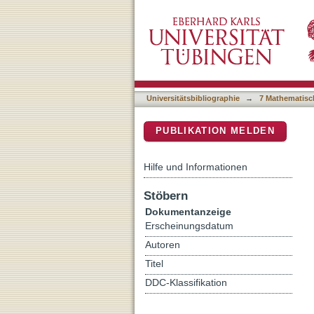
Geometry and Stability o
DSpace Repositorium (Manakin b
Universitätsbibliographie
→
7 Mathematisc
PUBLIKATION MELDEN
Hilfe und Informationen
Stöbern
Dokumentanzeige
Erscheinungsdatum
Autoren
Titel
DDC-Klassifikation