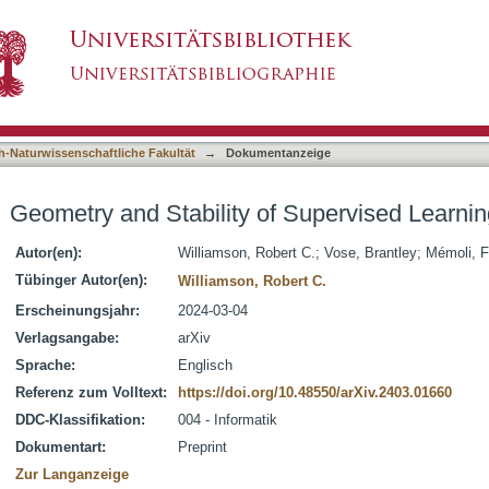
f Supervised Learning Problems
asiert)
h-Naturwissenschaftliche Fakultät
→
Dokumentanzeige
Geometry and Stability of Supervised Learni
Autor(en):
Williamson, Robert C.
;
Vose, Brantley
;
Mémoli, 
Tübinger Autor(en):
Williamson, Robert C.
Erscheinungsjahr:
2024-03-04
Verlagsangabe:
arXiv
Sprache:
Englisch
Referenz zum Volltext:
https://doi.org/10.48550/arXiv.2403.01660
DDC-Klassifikation:
004 - Informatik
Dokumentart:
Preprint
Zur Langanzeige