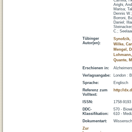
Camilla
;
H
Arighi, An
Marisa
;
Ta
Dennis W.
Borroni, B
Daniel
;
Ill
Steinacker
C.
;
Seelaar
Tübinger
Synofzik, 
Autor(en):
Wilke, Car
Mengel, D
Lohmann,
Quante, M
Erschienen in:
Alzheimers
Verlagsangabe:
London : 
Sprache:
Englisch
Referenz zum
http://dx.
Volltext:
ISSN:
1758-9193
DDC-
570 - Biow
Klassifikation:
610 - Medi
Dokumentart:
Wissenscha
Zur