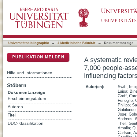
A systematic review of progranulin concentrat
DSpace Repositorium (Manakin basiert)
pathogenicity of GRN mutations and other inf
Universitätsbibliographie
→
4 Medizinische Fakultät
→
Dokumentanzeige
PUBLIKATION MELDEN
A systematic revie
7,000 people-asse
Hilfe und Informationen
influencing factor
Stöbern
Autor(en):
Swift, Imo
Luisa
;
Bine
Dokumentanzeige
Graff, Caro
Erscheinungsdatum
Fenoglio, 
Philipp
;
Sa
Autoren
Gabilondo,
Jose
;
Gohd
Titel
Andreas
;
W
DDC-Klassifikation
Theil, Geri
Amalia
;
Qu
Carlson, A