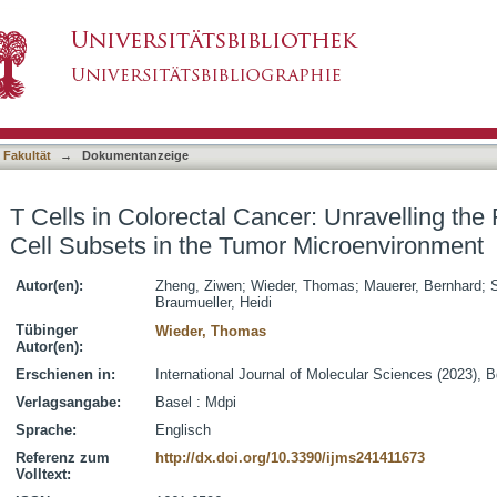
er: Unravelling the Function of Different T Cel
asiert)
 Fakultät
→
Dokumentanzeige
T Cells in Colorectal Cancer: Unravelling the 
Cell Subsets in the Tumor Microenvironment
Autor(en):
Zheng, Ziwen
;
Wieder, Thomas
;
Mauerer, Bernhard
;
S
Braumueller, Heidi
Tübinger
Wieder, Thomas
Autor(en):
Erschienen in:
International Journal of Molecular Sciences (2023), Bd
Verlagsangabe:
Basel : Mdpi
Sprache:
Englisch
Referenz zum
http://dx.doi.org/10.3390/ijms241411673
Volltext: