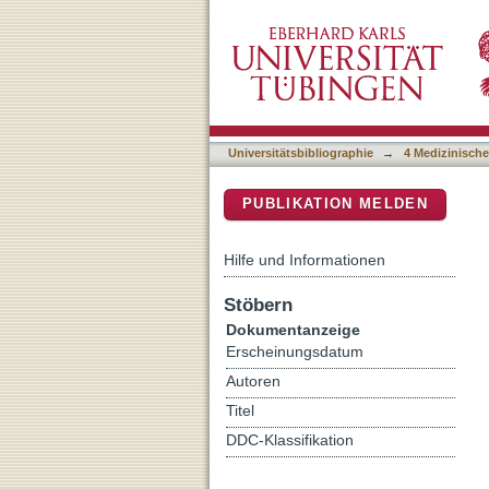
T Cells in Colorectal Canc
DSpace Repositorium (Manakin b
Microenvironment
Universitätsbibliographie
→
4 Medizinische
PUBLIKATION MELDEN
Hilfe und Informationen
Stöbern
Dokumentanzeige
Erscheinungsdatum
Autoren
Titel
DDC-Klassifikation