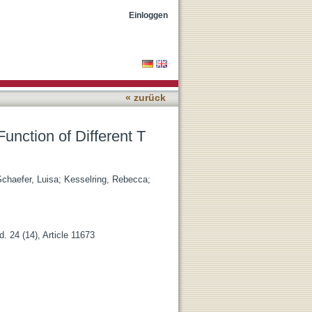
l Subsets in the Tumor
Einloggen
« zurück
Function of Different T
chaefer, Luisa
;
Kesselring, Rebecca
;
. 24 (14), Article 11673