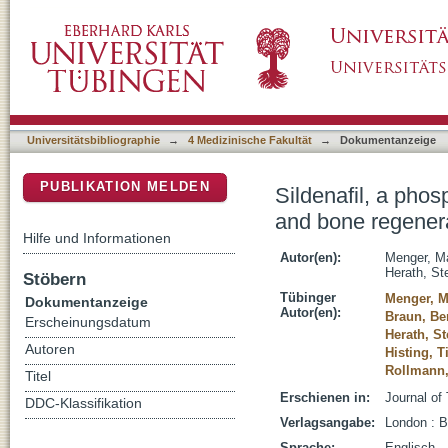
Sildenafil, a phosphodiesterase-5 inhibitor, 
DSpace Repositorium (Manakin basiert)
atrophic non-union model in mice
Universitätsbibliographie
→
4 Medizinische Fakultät
→
Dokumentanzeige
PUBLIKATION MELDEN
Sildenafil, a phos
and bone regenera
Hilfe und Informationen
Autor(en):
Menger, Ma
Herath, St
Stöbern
Tübinger
Menger, M
Dokumentanzeige
Autor(en):
Braun, Be
Erscheinungsdatum
Herath, St
Autoren
Histing, T
Rollmann,
Titel
Erschienen in:
Journal of 
DDC-Klassifikation
Verlagsangabe:
London : 
Sprache:
Englisch