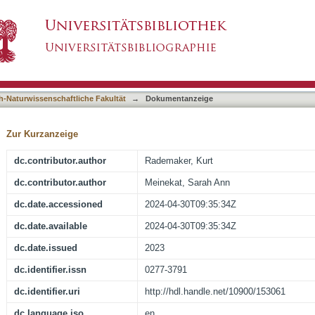
d adaptation: An evaluation of fuels and Termi
asiert)
h-Naturwissenschaftliche Fakultät
→
Dokumentanzeige
Zur Kurzanzeige
dc.contributor.author
Rademaker, Kurt
dc.contributor.author
Meinekat, Sarah Ann
dc.date.accessioned
2024-04-30T09:35:34Z
dc.date.available
2024-04-30T09:35:34Z
dc.date.issued
2023
dc.identifier.issn
0277-3791
dc.identifier.uri
http://hdl.handle.net/10900/153061
dc.language.iso
en