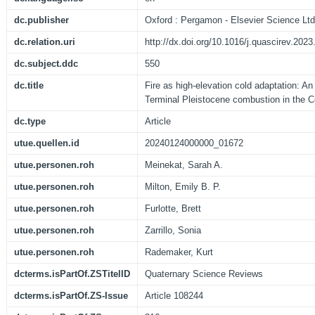
dc.publisher
Oxford : Pergamon - Elsevier Science Ltd
dc.relation.uri
http://dx.doi.org/10.1016/j.quascirev.202
dc.subject.ddc
550
dc.title
Fire as high-elevation cold adaptation: An
Terminal Pleistocene combustion in the C
dc.type
Article
utue.quellen.id
20240124000000_01672
utue.personen.roh
Meinekat, Sarah A.
utue.personen.roh
Milton, Emily B. P.
utue.personen.roh
Furlotte, Brett
utue.personen.roh
Zarrillo, Sonia
utue.personen.roh
Rademaker, Kurt
dcterms.isPartOf.ZSTitelID
Quaternary Science Reviews
dcterms.isPartOf.ZS-Issue
Article 108244