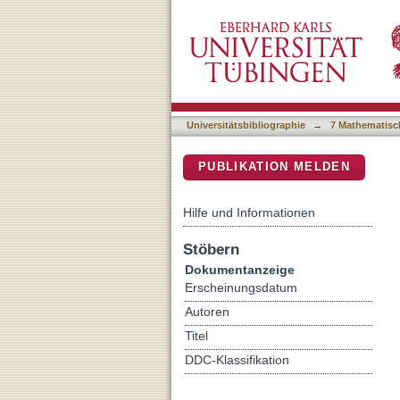
Fire as high-elevation col
DSpace Repositorium (Manakin b
in the Central Andes
Universitätsbibliographie
→
7 Mathematisc
PUBLIKATION MELDEN
Hilfe und Informationen
Stöbern
Dokumentanzeige
Erscheinungsdatum
Autoren
Titel
DDC-Klassifikation