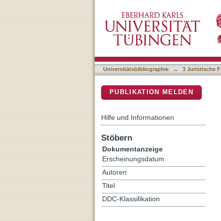
Competition Policy and t
DSpace Repositorium (Manakin b
Universitätsbibliographie
→
3 Juristische F
PUBLIKATION MELDEN
Hilfe und Informationen
Stöbern
Dokumentanzeige
Erscheinungsdatum
Autoren
Titel
DDC-Klassifikation