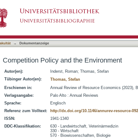
he Environment
asiert)
akultät
→
Dokumentanzeige
Competition Policy and the Environment
Autor(en):
Inderst, Roman
;
Thomas, Stefan
Tübinger Autor(en):
Thomas, Stefan
Erschienen in:
Annual Review of Resource Economics (2023), B
Verlagsangabe:
Palo Alto : Annual Reviews
Sprache:
Englisch
Referenz zum Volltext:
http://dx.doi.org/10.1146/annurev-resource-09
ISSN:
1941-1340
DDC-Klassifikation:
630 - Landwirtschaft, Veterinärmedizin
330 - Wirtschaft
570 - Biowissenschaften, Biologie