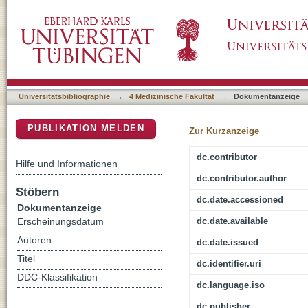
Deciphering cell type-specific mechanisms of p
DSpace Repositorium (Manakin basiert)
Universitätsbibliographie
→
4 Medizinische Fakultät
→
Dokumentanzeige
PUBLIKATION MELDEN
Zur Kurzanzeige
dc.contributor
Hilfe und Informationen
dc.contributor.author
Stöbern
dc.date.accessioned
Dokumentanzeige
dc.date.available
Erscheinungsdatum
Autoren
dc.date.issued
Titel
dc.identifier.uri
DDC-Klassifikation
dc.language.iso
dc.publisher