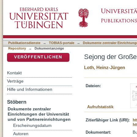
Sejong der Große : der gelehrte Staatsmann
DSpace Repositorium (Manakin basiert)
Publikationsdienste
→
TOBIAS-portale
→
Dokumente zentraler Einrichtunge
Repository
→
Dokumentanzeige
Sejong der Große
VERÖFFENTLICHEN
Loth, Heinz-Jürgen
Kontakt
Verträge
Dateien:
Hilfe und Informationen
Stöbern
Aufrufstatistik
Dokumente zentraler
Einrichtungen der Universität
und von Partnereinrichtungen
Zitierfähiger Link (URI):
ht
ht
Erscheinungsdatum
Dokumentart:
B
Autoren