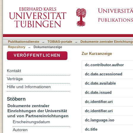
Der Kitáb-i-Aqdas : Kernstück der Lehren de
DSpace Repositorium (Manakin basiert)
Publikationsdienste
→
TOBIAS-portale
→
Dokumente zentraler Einrichtunge
Repository
→
Dokumentanzeige
Zur Kurzanzeige
VERÖFFENTLICHEN
dc.contributor.author
Kontakt
dc.date.accessioned
Verträge
dc.date.available
Hilfe und Informationen
dc.date.issued
Stöbern
dc.identifier.uri
Dokumente zentraler
Einrichtungen der Universität
dc.identifier.uri
und von Partnereinrichtungen
dc.language.iso
Erscheinungsdatum
dc.title
Autoren