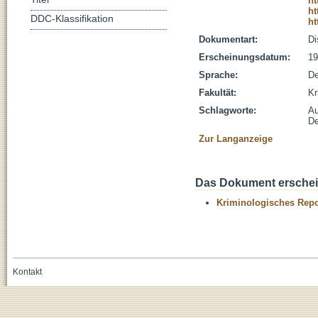
ht
ht
DDC-Klassifikation
ht
Dokumentart:
Di
Erscheinungsdatum:
19
Sprache:
De
Fakultät:
Kr
Schlagworte:
Au
De
Zur Langanzeige
Das Dokument erschein
Kriminologisches Repo
Kontakt