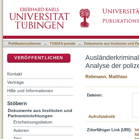
Ausländerkriminalität in der Bundesrepublik D
DSpace Repositorium (Manakin basiert)
Kriminalität von 1986 bis 1995
Publikationsdienste
→
TOBIAS-portale
→
Dokumente aus Instituten und Pa
Ausländerkriminal
VERÖFFENTLICHEN
Analyse der polize
Kontakt
Rebmann, Matthias
Verträge
Hilfe und Informationen
Dateien:
Stöbern
Dokumente aus Instituten und
Partnereinrichtungen
Aufrufstatistik
Erscheinungsdatum
Zitierfähiger Link (URI):
ht
Autoren
ht
Titel