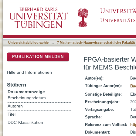
FPGA-basierter Wafer-Level Test und Chara
DSpace Repositorium (Manakin basiert)
Beschleunigungssensoren
Universitätsbibliographie
→
7 Mathematisch-Naturwissenschaftliche Fakultät
PUBLIKATION MELDEN
FPGA-basierter W
für MEMS Beschl
Hilfe und Informationen
Autor(en):
Bae
Stöbern
Tübinger Autor(en):
Bae
Dokumentanzeige
Sonstige Beteiligte:
Ebe
Erscheinungsdatum
Erscheinungsjahr:
20
Autoren
Verlagsangabe:
Tü
Titel
Sprache:
De
DDC-Klassifikation
Referenz zum Volltext:
htt
Dokumentart:
Dis