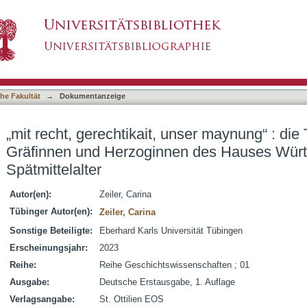
 unser maynung“ : die Testamente der Gräfinne
asiert)
ätmittelalter
he Fakultät
→
Dokumentanzeige
„mit recht, gerechtikait, unser maynung“ : di
Gräfinnen und Herzoginnen des Hauses Wür
Spätmittelalter
Autor(en):
Zeiler, Carina
Tübinger Autor(en):
Zeiler, Carina
Sonstige Beteiligte:
Eberhard Karls Universität Tübingen
Erscheinungsjahr:
2023
Reihe:
Reihe Geschichtswissenschaften ; 01
Ausgabe:
Deutsche Erstausgabe, 1. Auflage
Verlagsangabe:
St. Ottilien EOS