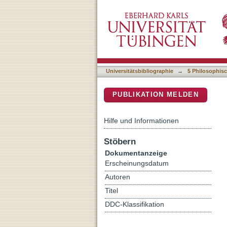
„mit recht, gerechtikait,
DSpace Repositorium (Manakin b
Hauses Württemberg im Sp
Universitätsbibliographie
→
5 Philosophisc
PUBLIKATION MELDEN
Hilfe und Informationen
Stöbern
Dokumentanzeige
Erscheinungsdatum
Autoren
Titel
DDC-Klassifikation